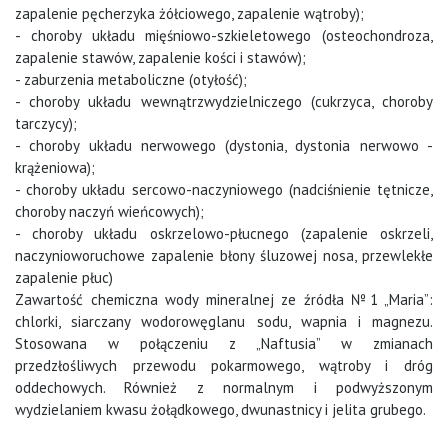
zapalenie pęcherzyka żółciowego, zapalenie wątroby);
- choroby układu mięśniowo-szkieletowego (osteochondroza,
zapalenie stawów, zapalenie kości i stawów);
- zaburzenia metaboliczne (otyłość);
- choroby układu wewnątrzwydzielniczego (cukrzyca, choroby
tarczycy);
- choroby układu nerwowego (dystonia, dystonia nerwowo -
krążeniowa);
- choroby układu sercowo-naczyniowego (nadciśnienie tętnicze,
choroby naczyń wieńcowych);
- choroby układu oskrzelowo-płucnego (zapalenie oskrzeli,
naczynioworuchowe zapalenie błony śluzowej nosa, przewlekłe
zapalenie płuc)
Zawartość chemiczna wody mineralnej ze źródła №1 „Maria”:
chlorki, siarczany wodorowęglanu sodu, wapnia i magnezu.
Stosowana w połączeniu z „Naftusia” w zmianach
przedzłośliwych przewodu pokarmowego, wątroby i dróg
oddechowych. Również z normalnym i podwyższonym
wydzielaniem kwasu żołądkowego, dwunastnicy i jelita grubego.