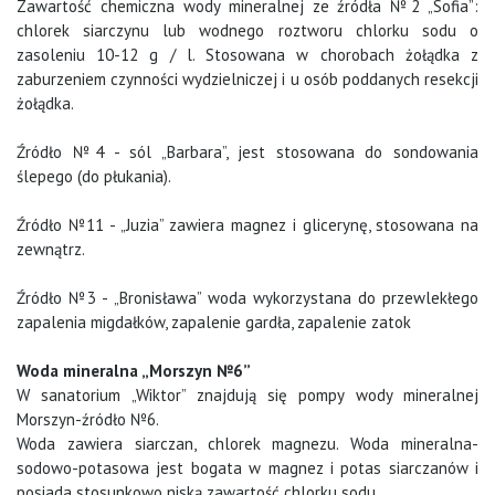
Zawartość chemiczna wody mineralnej ze źródła №2 „Sofia”:
chlorek siarczynu lub wodnego roztworu chlorku sodu o
zasoleniu 10-12 g / l. Stosowana w chorobach żołądka z
zaburzeniem czynności wydzielniczej i u osób poddanych resekcji
żołądka.
Źródło №4 - sól „Barbara”, jest stosowana do sondowania
ślepego (do płukania).
Źródło №11 - „Juzia” zawiera magnez i glicerynę, stosowana na
zewnątrz.
Źródło №3 - „Bronisława” woda wykorzystana do przewlekłego
zapalenia migdałków, zapalenie gardła, zapalenie zatok
Woda mineralna „Morszyn №6”
W sanatorium „Wiktor” znajdują się pompy wody mineralnej
Morszyn-źródło №6.
Woda zawiera siarczan, chlorek magnezu. Woda mineralna-
sodowo-potasowa jest bogata w magnez i potas siarczanów i
posiada stosunkowo niską zawartość chlorku sodu.