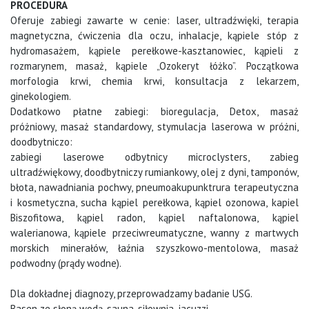
PROCEDURA
Oferuje zabiegi zawarte w cenie: laser, ultradźwięki, terapia
magnetyczna, ćwiczenia dla oczu, inhalacje, kąpiele stóp z
hydromasażem, kąpiele perełkowe-kasztanowiec, kąpieli z
rozmarynem, masaż, kąpiele „Ozokeryt łóżko”. Początkowa
morfologia krwi, chemia krwi, konsultacja z lekarzem,
ginekologiem.
Dodatkowo płatne zabiegi: bioregulacja, Detox, masaż
próżniowy, masaż standardowy, stymulacja laserowa w próżni,
doodbytniczo:
zabiegi laserowe odbytnicy microclysters, zabieg
ultradźwiękowy, doodbytniczy rumiankowy, olej z dyni, tamponów,
błota, nawadniania pochwy, pneumoakupunktrura terapeutyczna
i kosmetyczna, sucha kąpiel perełkowa, kąpiel ozonowa, kapiel
Biszofitowa, kąpiel radon, kąpiel naftalonowa, kąpiel
walerianowa, kąpiele przeciwreumatyczne, wanny z martwych
morskich minerałów, łaźnia szyszkowo-mentolowa, masaż
podwodny (prądy wodne).
Dla dokładnej diagnozy, przeprowadzamy badanie USG.
Basen ze słoną wodą, sauna, siłownia, jacuzzi.