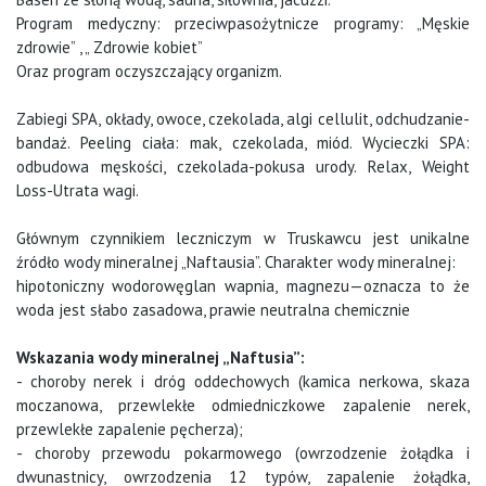
Program medyczny: przeciwpasożytnicze programy: „Męskie
zdrowie” , „ Zdrowie kobiet”
Oraz program oczyszczający organizm.
Zabiegi SPA, okłady, owoce, czekolada, algi cellulit, odchudzanie-
bandaż. Peeling ciała: mak, czekolada, miód. Wycieczki SPA:
odbudowa męskości, czekolada-pokusa urody. Relax, Weight
Loss-Utrata wagi.
Głównym czynnikiem leczniczym w Truskawcu jest unikalne
źródło wody mineralnej „Naftausia”. Charakter wody mineralnej:
hipotoniczny wodorowęglan wapnia, magnezu—oznacza to że
woda jest słabo zasadowa, prawie neutralna chemicznie
Wskazania wody mineralnej „Naftusia”:
- choroby nerek i dróg oddechowych (kamica nerkowa, skaza
moczanowa, przewlekłe odmiedniczkowe zapalenie nerek,
przewlekłe zapalenie pęcherza);
- choroby przewodu pokarmowego (owrzodzenie żołądka i
dwunastnicy, owrzodzenia 12 typów, zapalenie żołądka,