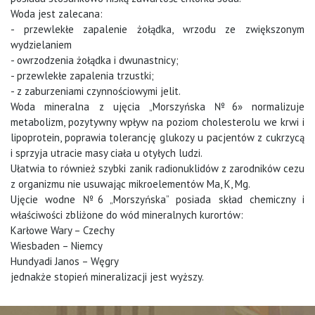
Woda jest zalecana:
- przewlekłe zapalenie żołądka, wrzodu ze zwiększonym
wydzielaniem
- owrzodzenia żołądka i dwunastnicy;
- przewlekłe zapalenia trzustki;
- z zaburzeniami czynnościowymi jelit.
Woda mineralna z ujęcia „Morszyńska №6» normalizuje
metabolizm, pozytywny wpływ na poziom cholesterolu we krwi i
lipoprotein, poprawia tolerancję glukozy u pacjentów z cukrzycą
i sprzyja utracie masy ciała u otyłych ludzi.
Ułatwia to również szybki zanik radionuklidów z zarodników cezu
z organizmu nie usuwając mikroelementów Ma, K, Mg.
Ujęcie wodne №6 „Morszyńska” posiada skład chemiczny i
właściwości zbliżone do wód mineralnych kurortów:
Karłowe Wary – Czechy
Wiesbaden – Niemcy
Hundyadi Janos – Węgry
jednakże stopień mineralizacji jest wyższy.