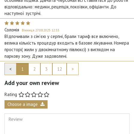
особлива подяка. Дівчата -персонал всі ставляться до роботи
відповідально: медики, рецепція, покоївки, офіціанти. До
наступної зустрічі.
Соломія
Вінниця 27.08.2025 12:33
ВІдпочивали з сім'єю у серпні, брали тариф все включено,
велика кількість процедур входить в базове лікування. Номера
просторі( жили у двокімнатному півлюксі) з виглядом на
паркову зону. Дуже задоволені.
<
1
2
3
12
>
Add your own review
Rating
Choose a image