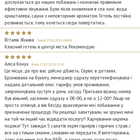
дослухається до наших побажань і назначає правильне
ефективне лікування. Були після оновлення в спа зоні: вода
кришталева, сауна з неповторним ароматом. Готель постійно
розвивається, тому хочеться сюди повертатись.
ВІталік Жнива
Львів 03.06.2026 04:08
Класний готель в центрі міста. Рекомендую
Аліса Конух
Київ 27.05.2026 11:47
Це місце, де про вас дійсно дбають. Сервіс в деталях.
Бронювала на букінгу, менеджер одразу перетелефонувала і
надала детальний опис тарифу, умов проживання,
запропонувала зустріч у день заїзду. Приїхала вранці, номер
був вільний, заселили одразу о 08-00, а не о 12-00!! Лікар не
просто оглянув, а вів бесіду, враховуючи мої побажання у
призначенні процедур. На рецепції запитували, чи зручно мені
на той чи інший час відвідати послугу!! Харчування-окрема
подяка! Тут завжди 5 салатів окрім гарнірів і гарячих страв, і
все на стільки смачне, словами не передати. Я вегетеріанка,
тому для мене тут був РАЙ!.. я точно знаю, куди поїду