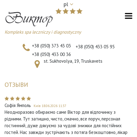
pl
Kompleks spa leczniczy i diagnostyczny
+38 (050) 373 43 03
+38 (050) 433 05 95
+38 (050) 433 00 36
st. Sukhovolya, 19, Truskavets
ОТЗЫВИ
Софія Ямполь
Київ 18.06.2026 11:37
Неодноразово обираємо саме Віктор для відпочинку з
рідними. Тут затишно, чисто, смачно, все поруч, персонал
гостинний, дуже дякуємо за чудові знижки для постійних
гостей. Нас завжди зустрічають з потяга безкоштовно, лікар