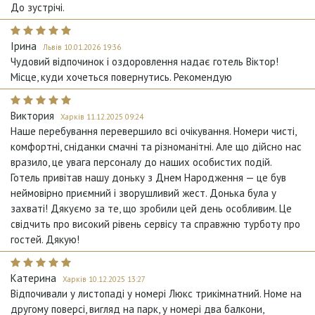
До зустрічі.
Ірина
Львів 10.01.2026 19:36
Чудовий відпочинок і оздоровлення надає готель Віктор!
Місце, куди хочеться повернутись. Рекомендую
Виктория
Харків 11.12.2025 09:24
Наше перебування перевершило всі очікування. Номери чисті,
комфортні, сніданки смачні та різноманітні. Але що дійсно нас
вразило, це увага персоналу до наших особистих подій.
Готель привітав нашу доньку з Днем Народження — це був
неймовірно приємний і зворушливий жест. Донька була у
захваті! Дякуємо за те, що зробили цей день особливим. Це
свідчить про високий рівень сервісу та справжню турботу про
гостей. Дякую!
Катерина
Харків 10.12.2025 13:27
Відпочивали у листопаді у номері Люкс трикімнатний. Номе на
другому поверсі, вигляд на парк, у номері два балкони,