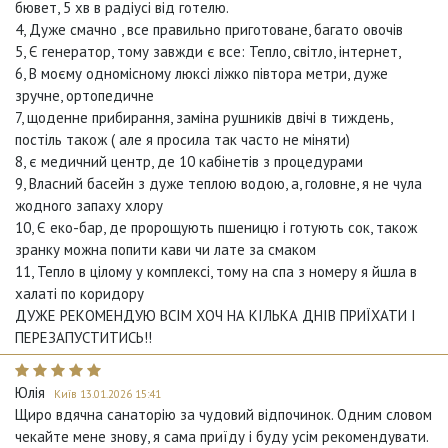
бювет, 5 хв в радіусі від готелю.
4, Дуже смачно , все правильно приготоване, багато овочів
5, Є генератор, тому завжди є все: Тепло, світло, інтернет,
6, В моєму одномісному люксі ліжко півтора метри, дуже
зручне, ортопедичне
7, щоденне прибирання, заміна рушників двічі в тиждень,
постіль також ( але я просила так часто не міняти)
8, є медичний центр, де 10 кабінетів з процедурами
9, Власний басейн з дуже теплою водою, а, головне, я не чула
жодного запаху хлору
10, Є еко-бар, де пророщують пшеницю і готують сок, також
зранку можна попити кави чи лате за смаком
11, Тепло в цілому у комплексі, тому на спа з номеру я йшла в
халаті по коридору
ДУЖЕ РЕКОМЕНДУЮ ВСІМ ХОЧ НА КІЛЬКА ДНІВ ПРИЇХАТИ І
ПЕРЕЗАПУСТИТИСЬ!!
Юлія
Київ 13.01.2026 15:41
Щиро вдячна санаторію за чудовий відпочинок. Одним словом
чекайте мене знову, я сама приїду і буду усім рекомендувати.