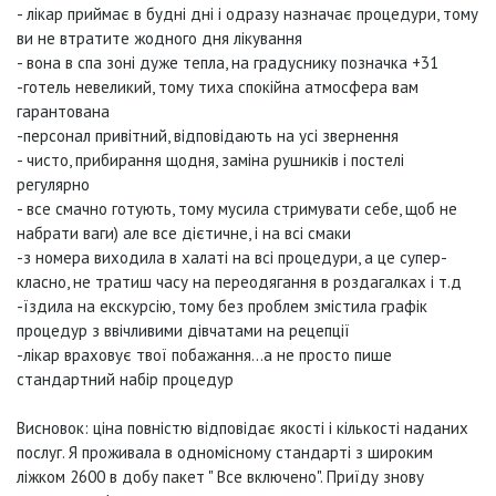
- лікар приймає в будні дні і одразу назначає процедури, тому
ви не втратите жодного дня лікування
- вона в спа зоні дуже тепла, на градуснику позначка +31
-готель невеликий, тому тиха спокійна атмосфера вам
гарантована
-персонал привітний, відповідають на усі звернення
- чисто, прибирання щодня, заміна рушників і постелі
регулярно
- все смачно готують, тому мусила стримувати себе, щоб не
набрати ваги) але все дієтичне, і на всі смаки
-з номера виходила в халаті на всі процедури, а це супер-
класно, не тратиш часу на переодягання в роздагалках і т.д
-їздила на екскурсію, тому без проблем змістила графік
процедур з ввічливими дівчатами на рецепції
-лікар враховує твої побажання...а не просто пише
стандартний набір процедур
Висновок: ціна повністю відповідає якості і кількості наданих
послуг. Я проживала в одномісному стандарті з широким
ліжком 2600 в добу пакет " Все включено". Приїду знову