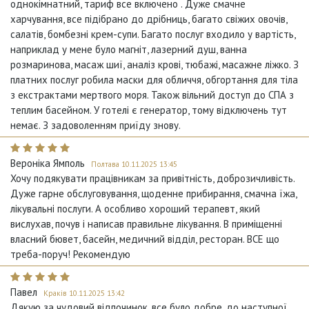
однокімнатний, тариф все включено . Дуже смачне
харчування, все підібрано до дрібниць, багато свіжих овочів,
салатів, бомбезні крем-супи. Багато послуг входило у вартість,
наприклад у мене було магніт, лазерний душ, ванна
розмаринова, масаж шиї, аналіз крові, тюбажі, масажне ліжко. З
платних послуг робила маски для обличчя, обгортання для тіла
з екстрактами мертвого моря. Також вільний доступ до СПА з
теплим басейном. У готелі є генератор, тому відключень тут
немає. З задоволенням приїду знову.
Вероніка Ямполь
Полтава 10.11.2025 13:45
Хочу подякувати працівникам за привітність, доброзичливість.
Дуже гарне обслуговування, щоденне прибирання, смачна їжа,
лікувальні послуги. А особливо хороший терапевт, який
вислухав, почув і написав правильне лікування. В приміщенні
власний бювет, басейн, медичний відділ, ресторан. ВСЕ що
треба-поруч! Рекомендую
Павел
Краків 10.11.2025 13:42
Дякую за чудовий відпочинок, все було добре, до наступної