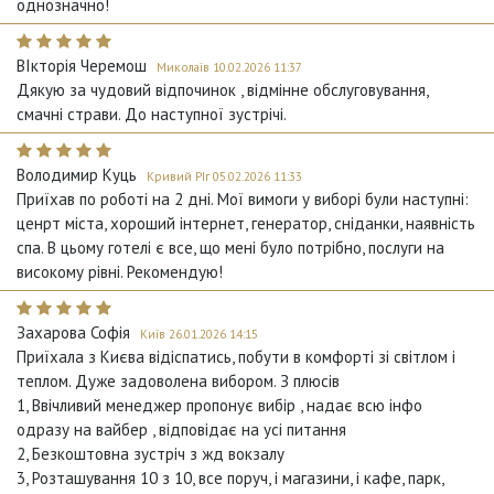
однозначно!
ВІкторія Черемош
Миколаїв 10.02.2026 11:37
Дякую за чудовий відпочинок , відмінне обслуговування,
смачні страви. До наступної зустрічі.
Володимир Куць
Кривий РІг 05.02.2026 11:33
Приїхав по роботі на 2 дні. Мої вимоги у виборі були наступні:
ценрт міста, хороший інтернет, генератор, сніданки, наявність
спа. В цьому готелі є все, що мені було потрібно, послуги на
високому рівні. Рекомендую!
Захарова Софія
Київ 26.01.2026 14:15
Приїхала з Києва відіспатись, побути в комфорті зі світлом і
теплом. Дуже задоволена вибором. З плюсів
1, Ввічливий менеджер пропонує вибір , надає всю інфо
одразу на вайбер , відповідає на усі питання
2, Безкоштовна зустріч з жд вокзалу
3, Розташування 10 з 10, все поруч, і магазини, і кафе, парк,