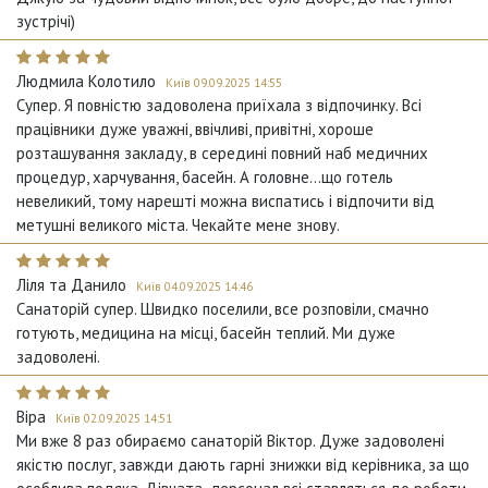
зустрічі)
Людмила Колотило
Київ 09.09.2025 14:55
Супер. Я повністю задоволена приїхала з відпочинку. Всі
працівники дуже уважні, ввічливі, привітні, хороше
розташування закладу, в середині повний наб медичних
процедур, харчування, басейн. А головне...що готель
невеликий, тому нарешті можна виспатись і відпочити від
метушні великого міста. Чекайте мене знову.
Ліля та Данило
Київ 04.09.2025 14:46
Санаторій супер. Швидко поселили, все розповіли, смачно
готують, медицина на місці, басейн теплий. Ми дуже
задоволені.
Віра
Київ 02.09.2025 14:51
Ми вже 8 раз обираємо санаторій Віктор. Дуже задоволені
якістю послуг, завжди дають гарні знижки від керівника, за що